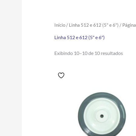
Início
/
Linha 512 e 612 (5" e 6")
/ Página
Linha 512 e 612 (5" e 6")
Exibindo 10–10 de 10 resultados
Price
Este
range:
produto
R$11.10
tem
through
R$53.00
várias
variantes.
As
opções
podem
ser