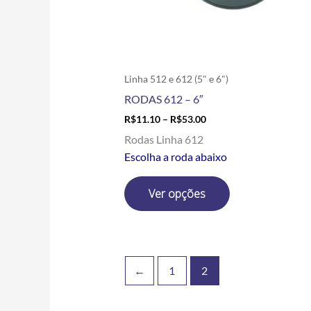
escolhidas
na
página
do
produto
Linha 512 e 612 (5" e 6")
RODAS 612 – 6″
R$
11.10
–
R$
53.00
Rodas Linha 612
Escolha a roda abaixo
Ver opções
←
1
2