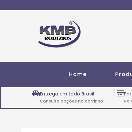
Ir
para
o
conteúdo
Home
Prod
Entrega em todo Brasil
Par
Consulte opções no carrinho
No 