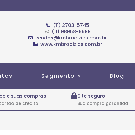
(11) 2703-5745
(11) 98958-6588
vendas@kmbrodizios.com.br
www.kmbrodizios.com.br
utos
Segmento
Blog
cele suas compras
Site seguro
cartão de crédito
Sua compra garantida